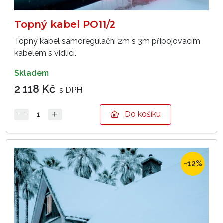
Topný kabel PO11/2
Topný kabel samoregulační 2m s 3m připojovacím
kabelem s vidlicí.
skladem
2 118 Kč
s DPH
Do košíku
-12%