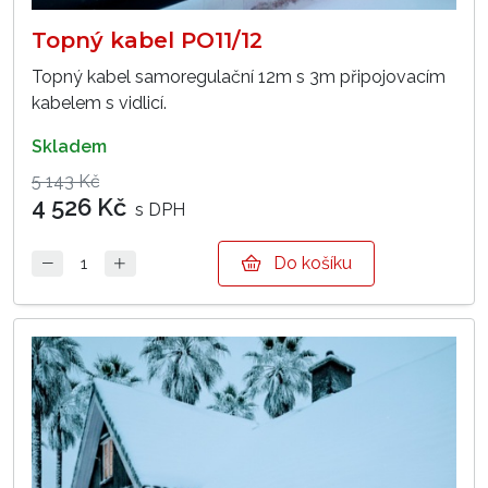
Topný kabel PO11/12
Topný kabel samoregulační 12m s 3m připojovacím
kabelem s vidlicí.
skladem
5 143 Kč
4 526 Kč
s DPH
Do košíku