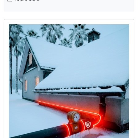
Topné kabely OKAPY
5
Topné kabely SKLENÍKY a PAŘENIŠTĚ
0
Příslušenství
4
Ohřívače
3
Příslušenství
3