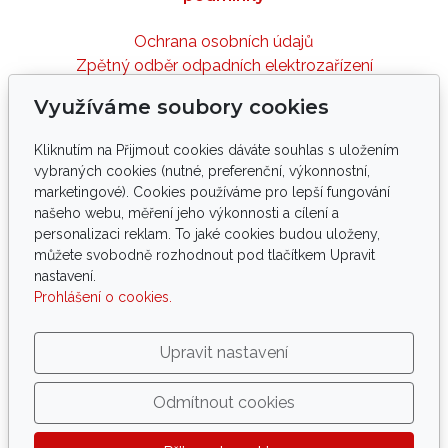
Ochrana osobních údajů
Zpětný odběr odpadních elektrozařízení
Využíváme soubory cookies
Sledujte nás
Kliknutím na Přijmout cookies dáváte souhlas s uložením
vybraných cookies (nutné, preferenční, výkonnostní,
marketingové). Cookies používáme pro lepší fungování
našeho webu, měření jeho výkonnosti a cílení a
personalizaci reklam. To jaké cookies budou uloženy,
Tento web byl vyvinut ve spolupráci s
můžete svobodně rozhodnout pod tlačítkem Upravit
nastavení.
palmology, arboristy, elektro a IT techniky.
Prohlášení o cookies.
Podporujeme tlapky
ve spolupráci s
Upravit nastavení
Odmítnout cookies
Copyright
®
PROPALMY.CZ
| profesionální ochrana