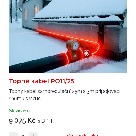
Topné kabel PO11/25
Topný kabel samoregulační 25m s 3m připojovací
šňůrou s vidlicí.
skladem
9 075 Kč
s DPH
Do košíku