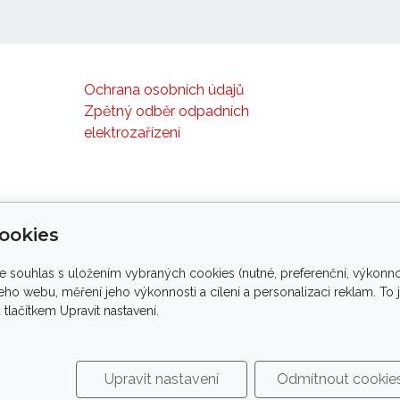
Ochrana osobních údajů
Zpětný odběr odpadních
elektrozařízení
ookies
te souhlas s uložením vybraných cookies (nutné, preferenční, výkonno
yvinut ve spolupráci s palmology, arboristy, elektr
ho webu, měření jeho výkonnosti a cílení a personalizaci reklam. To
ačítkem Upravit nastavení.
porujeme tlapky
ve spolupráci s
Upravit nastavení
Odmítnout cookie
right
®
PROPALMY.CZ
| profesionální ochrana rostlin před 