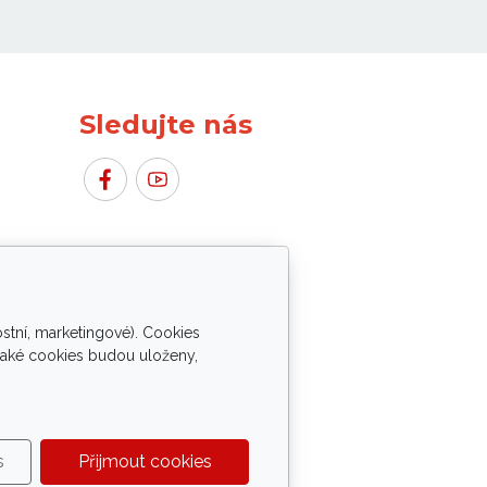
Sledujte nás
stní, marketingové). Cookies
o a IT techniky.
 jaké cookies budou uloženy,
s
Přijmout cookies
zimou