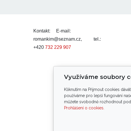
Kontakt:
E-mail:
romankim@seznam.cz,
tel.:
+420
732 229 907
Smluvní podmínky
Využíváme soubory c
Kliknutím na Přijmout cookies dává
Tento web byl v
používáme pro lepší fungování naše
můžete svobodně rozhodnout pod tl
Prohlášení o cookies.
Pod
Copy