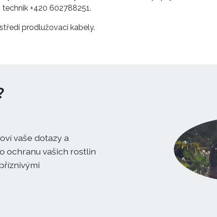
.: technik +420 602788251.
ředí prodlužovací kabely.
?
oví vaše dotazy a
 ochranu vašich rostlin
příznivými