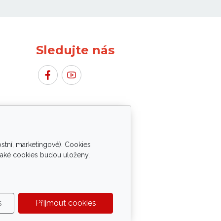
Sledujte nás
stní, marketingové). Cookies
o a IT techniky.
 jaké cookies budou uloženy,
s
Přijmout cookies
zimou