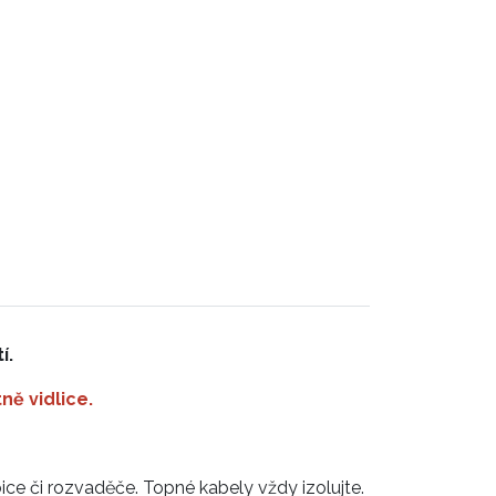
í.
ně vidlice.
bice či rozvaděče. Topné kabely vždy izolujte.