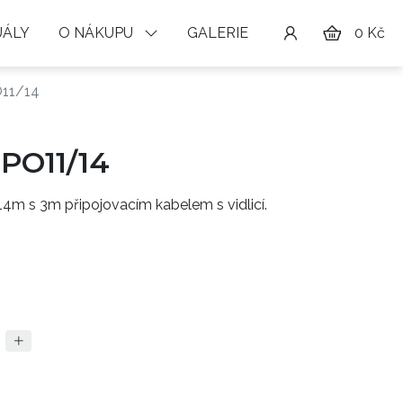
ÁLY
O NÁKUPU
GALERIE
0 Kč
O11/14
PO11/14
4m s 3m připojovacím kabelem s vidlicí.