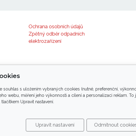
Ochrana osobních údajů
Zpětný odběr odpadních
elektrozařízení
ookies
te souhlas s uložením vybraných cookies (nutné, preferenční, výkonno
yvinut ve spolupráci s palmology, arboristy, elektr
ho webu, měření jeho výkonnosti a cílení a personalizaci reklam. To
ačítkem Upravit nastavení.
porujeme tlapky
ve spolupráci s
Upravit nastavení
Odmítnout cookie
right
®
PROPALMY.CZ
| profesionální ochrana rostlin před 