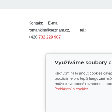
Kontakt:
E-mail:
romankim@seznam.cz,
tel.:
+420
732 229 907
Smluvní podmínky
Využíváme soubory c
Kliknutím na Přijmout cookies dává
Tento web byl v
používáme pro lepší fungování naše
můžete svobodně rozhodnout pod tl
Prohlášení o cookies.
Pod
Copy