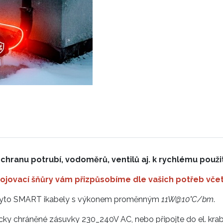
ranu potrubí, vodoměrů, ventilů aj. k rychlému použit
ojovací šňůry vám přizpůsobíme dle vašich potřeb včet
e tyto SMART ikabely s výkonem proměnným
11W@10°C/bm
.
tricky chráněné zásuvky 230_240V AC, nebo připojte do el. kra