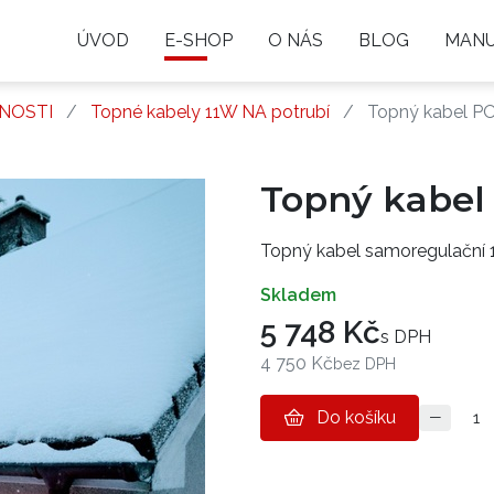
ÚVOD
E-SHOP
O NÁS
BLOG
MANU
ŽNOSTI
Topné kabely 11W NA potrubí
Topný kabel P
Topný kabel 
Topný kabel samoregulační 1
skladem
5 748 Kč
s DPH
4 750 Kč
bez DPH
Do košíku