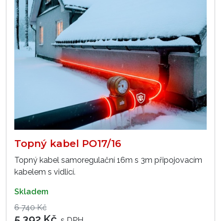
Topný kabel PO17/16
Topný kabel samoregulační 16m s 3m připojovacím
kabelem s vidlicí.
skladem
6 740 Kč
5 392 Kč
s DPH