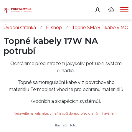
Me
Úvodní stránka
E-shop
Topné SMART kabely MO
Topné kabely 17W NA
potrubí
Ochráníme před mrazem jakýkoliv potrubní systém
či hadici.
Topné samoregulační kabely z povrchového
materiálu Termoplast vhodné pro ochranu materilálů
(vodních a skrápěcích systémů).
Nečekejte na kalamitu, chraňte svůj domov před drahými haváriemi!
Ilustrační foto.