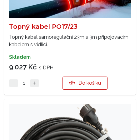
Topný kabel PO17/23
Topný kabel samoregulační 23m s 3m připojovacím
kabelem s vidlicí.
skladem
9 027 Kč
s DPH
Do košíku