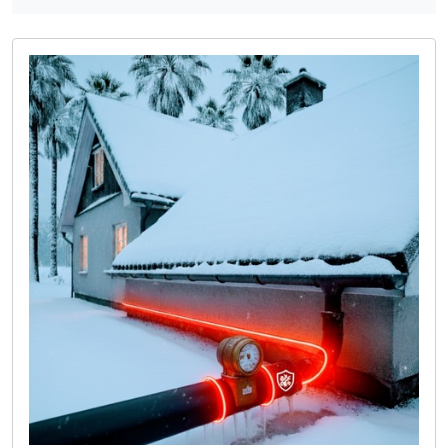
Topné kabely OKAPY
5
Topné kabely SKLENÍKY a PAŘENIŠTĚ
0
Příslušenství
4
Ohřívače
3
Příslušenství
3