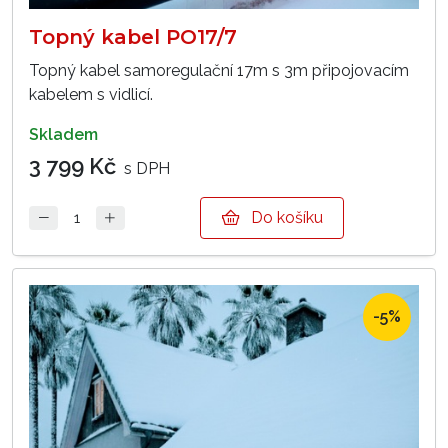
Topný kabel PO17/7
Topný kabel samoregulační 17m s 3m připojovacím
kabelem s vidlicí.
skladem
3 799 Kč
s DPH
Do košíku
-5%