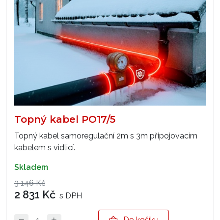
Topný kabel PO17/5
Topný kabel samoregulační 2m s 3m připojovacím
kabelem s vidlicí.
skladem
3 146 Kč
2 831 Kč
s DPH
Do košíku