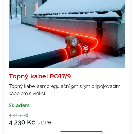
Topný kabel PO17/9
Topný kabel samoregulační 9m s 3m připojovacím
kabelem s vidlicí.
skladem
4 453 Kč
4 230 Kč
s DPH