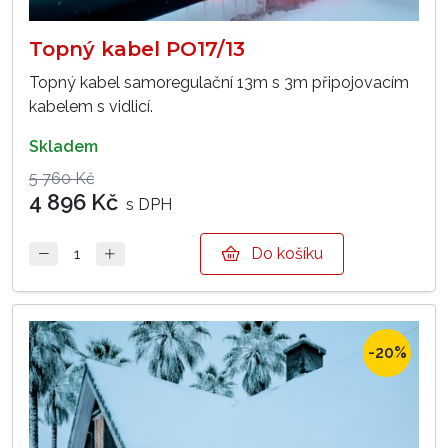
Topný kabel PO17/13
Topný kabel samoregulační 13m s 3m připojovacím
kabelem s vidlicí.
skladem
5 760 Kč
4 896 Kč
s DPH
Do košíku
-20%