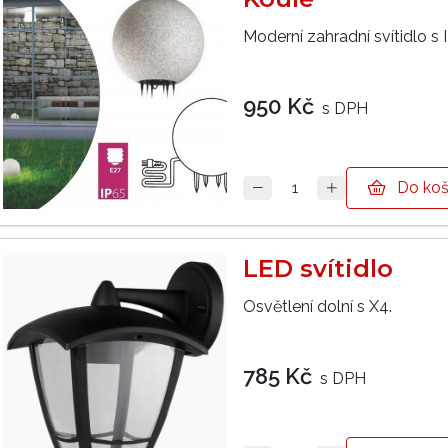
Moderní zahradní svítidlo s 
950 Kč
s DPH
Do koš
LED svítidlo
Osvětlení dolní s X4.
785 Kč
s DPH