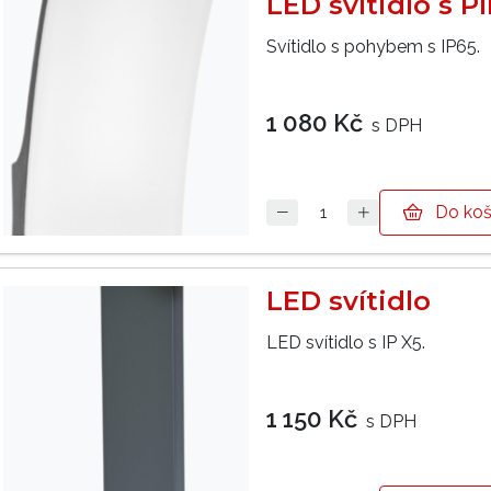
LED svítidlo s P
Svítidlo s pohybem s IP65.
1 080 Kč
s DPH
Do koš
LED svítidlo
LED svítidlo s IP X5.
1 150 Kč
s DPH