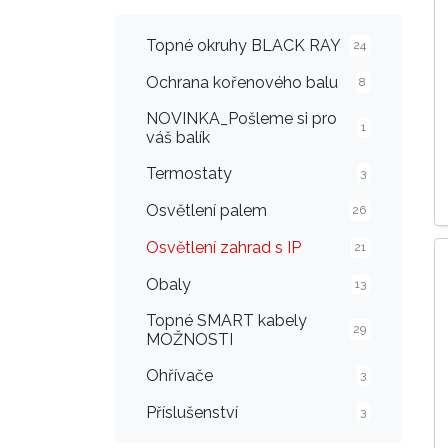
Topné okruhy BLACK RAY
24
Ochrana kořenového balu
8
NOVINKA_Pošleme si pro
1
váš balík
Termostaty
3
Osvětlení palem
26
Osvětlení zahrad s IP
21
Obaly
13
Topné SMART kabely
29
MOŽNOSTI
Ohřívače
3
Příslušenství
3