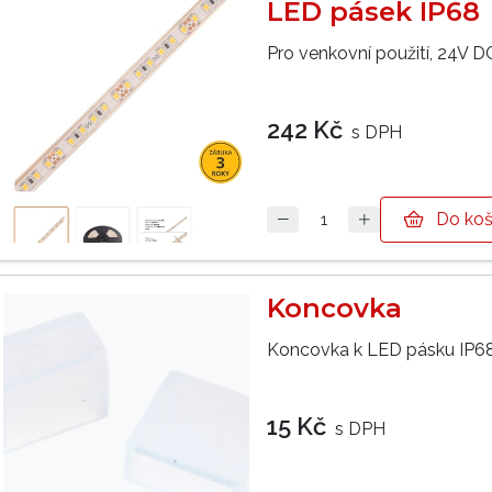
LED pásek IP68
Pro venkovní použití, 24V 
242 Kč
s DPH
Do koš
Koncovka
Koncovka k LED pásku IP68
15 Kč
s DPH