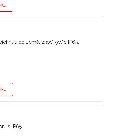
íku
píchnutí do země, 230V, 9W s IP65.
íku
ru s IP65.