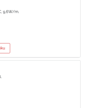
DC, 9,6W/m.
íku
.