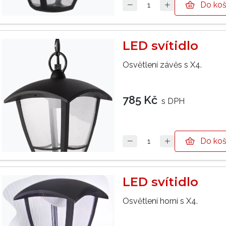
Do koš
LED svítidlo
Osvětlení závěs s X4.
785 Kč
s DPH
Do koš
LED svítidlo
Osvětlení horní s X4.