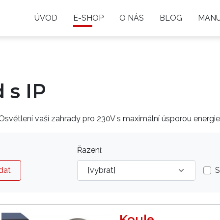
ÚVOD
E-SHOP
O NÁS
BLOG
MANU
 s IP
Osvětlení vaší zahrady pro 230V s maximální úsporou energie
Řazení:
dat
S
Koule