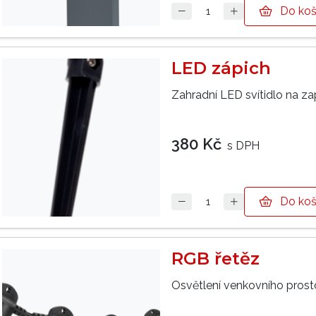
Do koš
LED zápich
Zahradní LED svítidlo na za
380 Kč
s DPH
Do koš
RGB řetěz
Osvětlení venkovního prosto