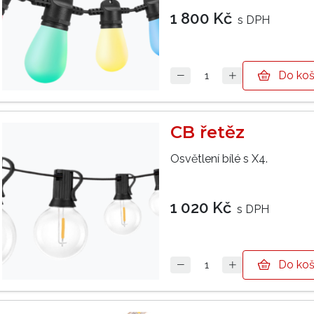
1 800 Kč
s DPH
Do koš
CB řetěz
Osvětlení bílé s X4.
1 020 Kč
s DPH
Do koš