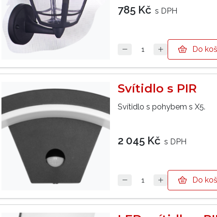
785 Kč
s DPH
Do koš
Svítidlo s PIR
Svítidlo s pohybem s X5.
2 045 Kč
s DPH
Do koš