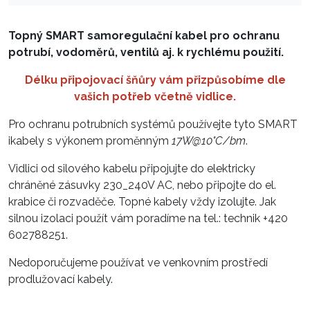
Topný SMART samoregulační kabel pro ochranu
potrubí, vodoměrů, ventilů aj. k rychlému použití.
Délku připojovací šňůry vám přizpůsobíme dle
vašich potřeb včetně vidlice.
Pro ochranu potrubních systémů používejte tyto SMART
ikabely s výkonem proměnným
17W@10°C/bm
.
Vidlici od silového kabelu připojujte do elektricky
chráněné zásuvky 230_240V AC, nebo připojte do el.
krabice či rozvaděče. Topné kabely vždy izolujte. Jak
silnou izolaci použít vám poradíme na tel.: technik +420
602788251.
Nedoporučujeme používat ve venkovním prostředí
prodlužovací kabely.