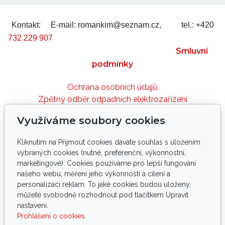
Kontakt:
E-mail: romankim@seznam.cz,
tel.: +420
732 229 907
Smluvní
podmínky
Ochrana osobních údajů
Zpětný odběr odpadních elektrozařízení
Využíváme soubory cookies
Sledujte nás
Kliknutím na Přijmout cookies dáváte souhlas s uložením
vybraných cookies (nutné, preferenční, výkonnostní,
marketingové). Cookies používáme pro lepší fungování
našeho webu, měření jeho výkonnosti a cílení a
personalizaci reklam. To jaké cookies budou uloženy,
Tento web byl vyvinut ve spolupráci s
můžete svobodně rozhodnout pod tlačítkem Upravit
palmology, arboristy, elektro a IT techniky.
nastavení.
Prohlášení o cookies.