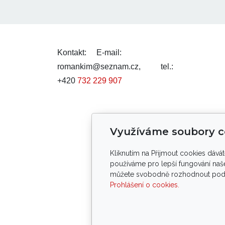
Kontakt:
E-mail:
romankim@seznam.cz,
tel.:
+420
732 229 907
Smluvní podmínky
Využíváme soubory c
Kliknutím na Přijmout cookies dává
Tento web byl v
používáme pro lepší fungování naše
můžete svobodně rozhodnout pod tl
Prohlášení o cookies.
Pod
Copy