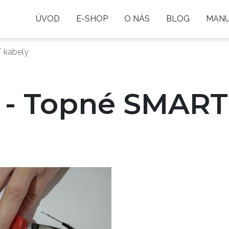
ÚVOD
E-SHOP
O NÁS
BLOG
MANU
 kabely
 - Topné SMART