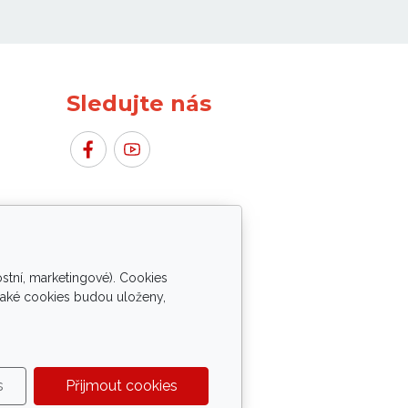
Sledujte nás
stní, marketingové). Cookies
o a IT techniky.
 jaké cookies budou uloženy,
s
Přijmout cookies
zimou