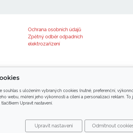
Ochrana osobních údajů
Zpětný odběr odpadních
elektrozařízení
ookies
te souhlas s uložením vybraných cookies (nutné, preferenční, výkonno
yvinut ve spolupráci s palmology, arboristy, elektr
ho webu, měření jeho výkonnosti a cílení a personalizaci reklam. To
ačítkem Upravit nastavení.
porujeme tlapky
ve spolupráci s
Upravit nastavení
Odmítnout cookie
right
®
PROPALMY.CZ
| profesionální ochrana rostlin před 