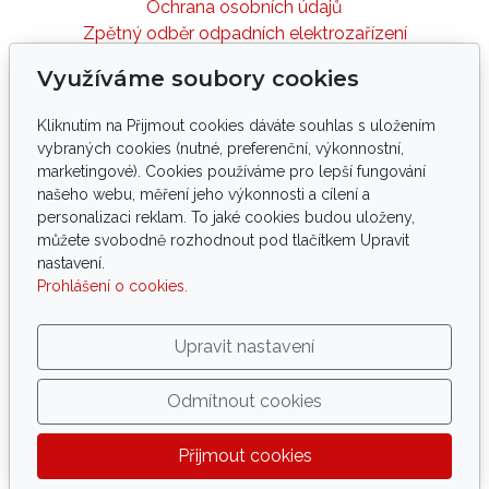
Ochrana osobních údajů
Zpětný odběr odpadních elektrozařízení
Využíváme soubory cookies
Sledujte nás
Kliknutím na Přijmout cookies dáváte souhlas s uložením
vybraných cookies (nutné, preferenční, výkonnostní,
marketingové). Cookies používáme pro lepší fungování
našeho webu, měření jeho výkonnosti a cílení a
personalizaci reklam. To jaké cookies budou uloženy,
Tento web byl vyvinut ve spolupráci s
můžete svobodně rozhodnout pod tlačítkem Upravit
nastavení.
palmology, arboristy, elektro a IT techniky.
Prohlášení o cookies.
Podporujeme tlapky
ve spolupráci s
Upravit nastavení
Odmítnout cookies
Copyright
®
PROPALMY.CZ
| profesionální ochrana
Přijmout cookies
rostlin před zimou